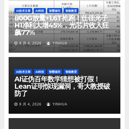
AI技术文章
AI科技
智慧城市
智能教育
800G放量+1.6T抢跑！仕佳光子
H1净利大增45%，光芯片收入狂
飙77%
8 月 4, 2026
YINHUA
AI技术文章
AI科技
智慧城市
智能教育
AI证伪百年数学猜想被打假！
Lean证明惊现漏洞，哥大教授破
防了
8 月 4, 2026
YINHUA