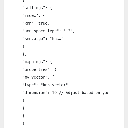
 {

 "settings": {

 "index": {

 "knn": true,

 "knn.space_type": "l2",

 "knn.algo": "hnsw"

 }

 },

 "mappings": {

 "properties": {

 "my_vector": {

 "type": "knn_vector",

 "dimension": 10 // Adjust based on your data

 }

 }

 }

 }