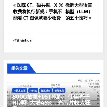
医院 CT、磁共振、X 光
微调大型语言
文
收费将执行新规：手机不
模型（LLM）
章
能看 CT 图像就要少收费
的五个技巧
导
航
作者
yinhua
相关文章
AI技术文章
AI科技
智慧城市
智能教育
800G放量+1.6T抢跑！仕佳光子
H1净利大增45%，光芯片收入狂