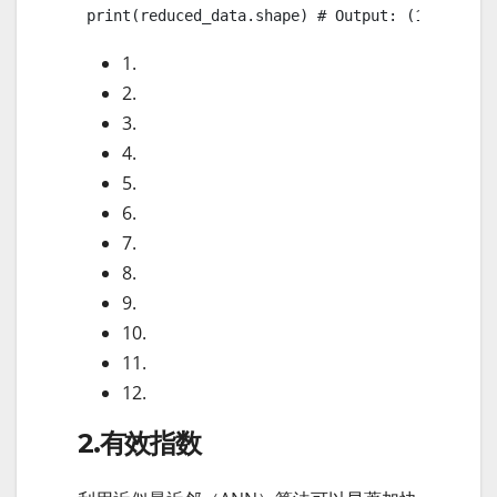
 print(reduced_data.shape) # Output: (1000, 10)
1.
2.
3.
4.
5.
6.
7.
8.
9.
10.
11.
12.
2.有效指数