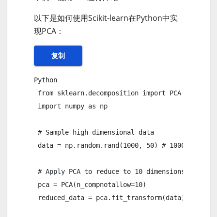
以下是如何使用Scikit-learn在Python中实
现PCA：
复制
Python 

 from sklearn.decomposition import PCA

 import numpy as np

 # Sample high-dimensional data

 data = np.random.rand(1000, 50) # 1000 samples,
 # Apply PCA to reduce to 10 dimensions

 pca = PCA(n_compnotallow=10)

 reduced_data = pca.fit_transform(data)
