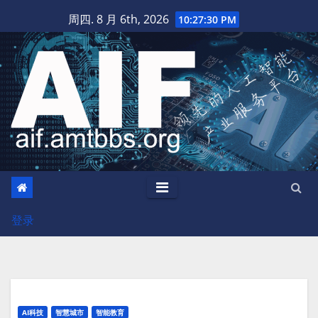
跳
周四. 8 月 6th, 2026
10:27:31 PM
至
内
容
登录
AI科技
智慧城市
智能教育