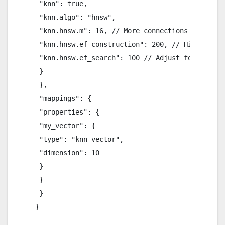
 "knn": true,

 "knn.algo": "hnsw",

 "knn.hnsw.m": 16, // More connections

 "knn.hnsw.ef_construction": 200, // Higher accu
 "knn.hnsw.ef_search": 100 // Adjust for search 
 }

 },

 "mappings": {

 "properties": {

 "my_vector": {

 "type": "knn_vector",

 "dimension": 10

 }

 }

 }

}