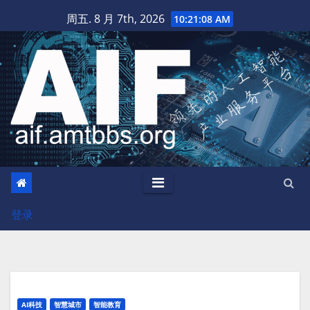
跳
周五. 8 月 7th, 2026
10:21:09 AM
至
内
容
登录
AI科技
智慧城市
智能教育