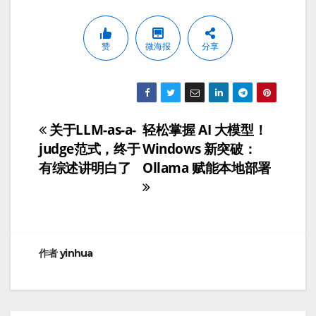
赞
微海报
分享
关于LLM-as-a-
轻松掌握 AI 大模型！
文
judge范式，终于
Windows 新突破：
章
有综述讲明白了
Ollama 赋能本地部署
导
航
作者
yinhua