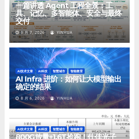
一篇讲透 Agent 工程全景：工
具、记忆、多智能体、安全与最终
交付
8 月 7, 2026
YINHUA
AI技术文章
AI科技
智慧城市
智能教育
AI Infra 进阶：如何让大模型输出
确定的结果
8 月 6, 2026
YINHUA
AI技术文章
AI科技
智慧城市
智能教育
800G放量+1.6T抢跑！仕佳光子