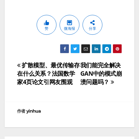
赞
微海报
分享
扩散模型、最优传输存
我们能完全解决
文
在什么关系？法国数学
GAN中的模式崩
章
家4页论文引网友围观
溃问题吗？
导
航
作者
yinhua