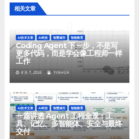
相关文章
AI技术文章
AI科技
智慧城市
智能教育
Coding Agent 下一步，不是写
更多代码，而是学会像工程师一样
工作
8 月 7, 2026
YINHUA
AI技术文章
AI科技
智慧城市
智能教育
一篇讲透 Agent 工程全景：工
具、记忆、多智能体、安全与最终
交付