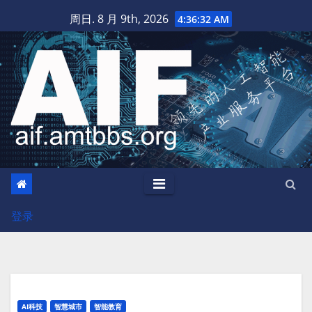
跳
周日. 8 月 9th, 2026
4:36:33 AM
至
内
容
登录
AI科技
智慧城市
智能教育