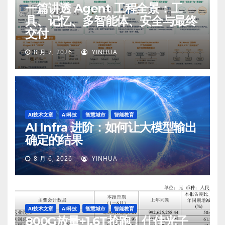
一篇讲透 Agent 工程全景：工
具、记忆、多智能体、安全与最终
交付
8 月 7, 2026
YINHUA
AI技术文章
AI科技
智慧城市
智能教育
AI Infra 进阶：如何让大模型输出
确定的结果
8 月 6, 2026
YINHUA
AI技术文章
AI科技
智慧城市
智能教育
800G放量+1.6T抢跑！仕佳光子