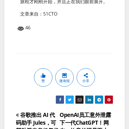
旅程才刚刚开始，并且正在我们眼前展开。
文章来自：51CTO
46
赞
微海报
分享
谷歌推出 AI 代
OpenAI员工意外泄露
文
码助手 Jules，可
下一代ChatGPT！网
章