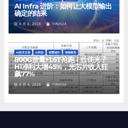
AI Infra 进阶：如何让大模型输出
确定的结果
8 月 6, 2026
YINHUA
AI技术文章
AI科技
智慧城市
智能教育
800G放量+1.6T抢跑！仕佳光子
H1净利大增45%，光芯片收入狂
飙77%
8 月 4, 2026
YINHUA