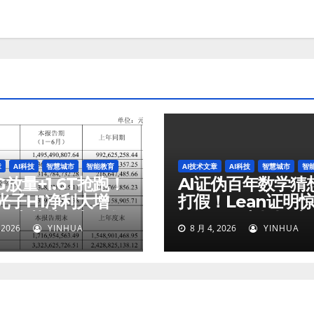
章
AI科技
智慧城市
智能教育
AI技术文章
AI科技
智慧城市
智
G放量+1.6T抢跑！
AI证伪百年数学猜
光子H1净利大增
打假！Lean证明
%，光芯片收入狂飙
漏洞，哥大教授破
 2026
YINHUA
8 月 4, 2026
YINHUA