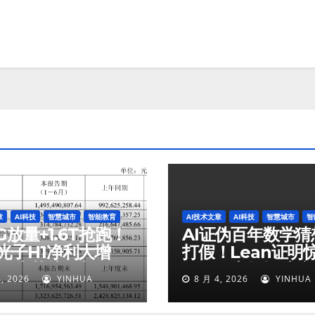
章
AI科技
智慧城市
智能教育
AI技术文章
AI科技
智慧城市
智
G放量+1.6T抢跑！
AI证伪百年数学猜
光子H1净利大增
打假！Lean证明
%，光芯片收入狂飙
洞，哥大教授破防
, 2026
YINHUA
8 月 4, 2026
YINHUA