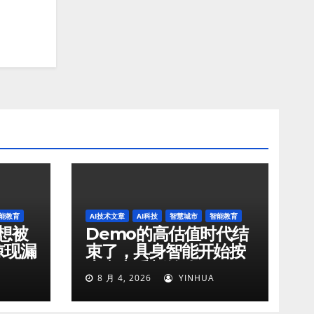
能教育
AI技术文章
AI科技
智慧城市
智能教育
想被
Demo的高估值时代结
惊现漏
束了，具身智能开始按
了
生产力重新算账
8 月 4, 2026
YINHUA