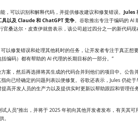
了类似的功能，可以识别和解释代码，并提供修改建议和修复错误。
Jules
及 Claude 和 ChatGPT 竞争
。谷歌推出专注于编码的 AI 
席执行官桑达尔・皮查伊就曾表示，该公司超过四分之一的新代码现
les 可以修复错误和处理其他耗时的任务，让开发者专注于真正想
括编码）都有帮助的 AI 代理的长期目标的一部分。”
的解决方案，然后再选择将其生成的代码合并到他们的项目中。公告
将其指向已经确定的问题列表以便修复。谷歌还表示，Jules 仍处于
它对提高开发人员的生产力以及提供实时更新以帮助跟踪和管理任
的测试人员”推出，并将于 2025 年初向其他开发者发布，有关其可
提供。