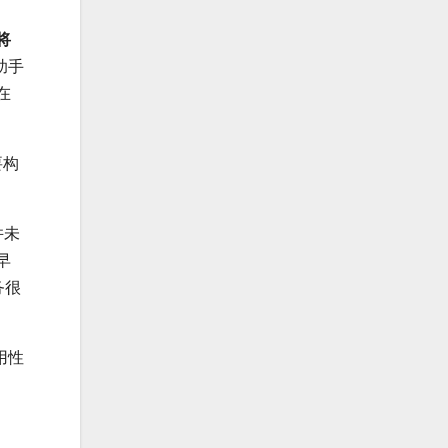
 将
助手
在
要构
并未
早
务很
用性