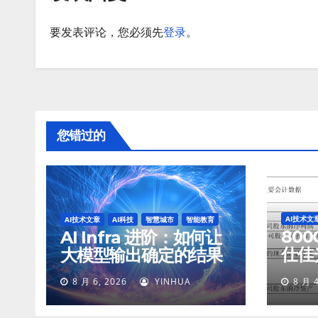
要发表评论，您必须先
登录
。
您错过的
AI技术文
AI技术文章
AI科技
智慧城市
智能教育
800
AI Infra 进阶：如何让
仕佳
大模型输出确定的结果
45
8 月 6, 2026
YINHUA
8 月 4
77%