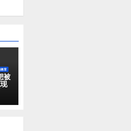
能教育
想被
惊现
防了