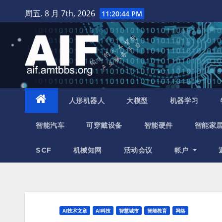
跳
周五. 8 月 7th, 2026
11:20:45 PM
至
内
容
人形机器人
大模型
机器学习
智能汽车
可穿戴设备
智能硬件
智能家
SCF
机械知网
活动会议
帐户
AI技术文章
AI科技
智慧城市
智能教育
网络