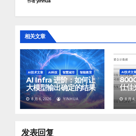
航
作者
yinhua
相关文章
AI技术文
AI技术文章
AI科技
智慧城市
智能教育
800
AI Infra 进阶：如何让
仕佳
大模型输出确定的结果
45
8 月 6, 2026
YINHUA
8 月 4,
77%
发表回复