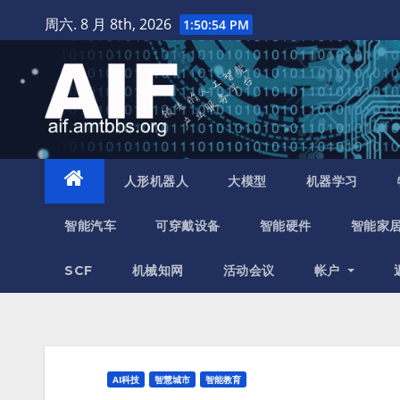
跳
周六. 8 月 8th, 2026
1:50:56 PM
至
内
容
人形机器人
大模型
机器学习
智能汽车
可穿戴设备
智能硬件
智能家
SCF
机械知网
活动会议
帐户
AI科技
智慧城市
智能教育