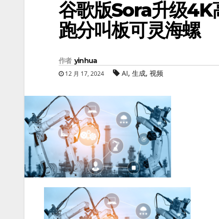
谷歌版Sora升级4
跑分叫板可灵海螺
作者
yinhua
,
,
AI
生成
视频
12 月 17, 2024