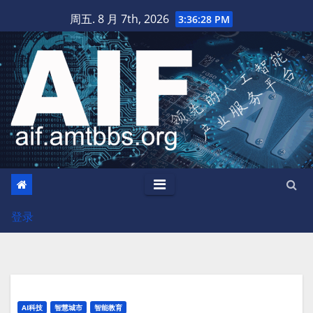
跳
周五. 8 月 7th, 2026
3:36:29 PM
至
内
容
登录
AI科技
智慧城市
智能教育