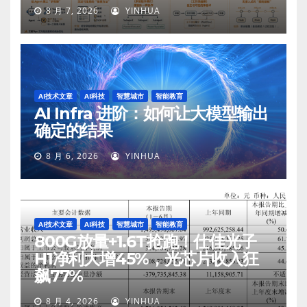
8 月 7, 2026
YINHUA
AI技术文章
AI科技
智慧城市
智能教育
AI Infra 进阶：如何让大模型输出
确定的结果
8 月 6, 2026
YINHUA
AI技术文章
AI科技
智慧城市
智能教育
800G放量+1.6T抢跑！仕佳光子
H1净利大增45%，光芯片收入狂
飙77%
8 月 4, 2026
YINHUA