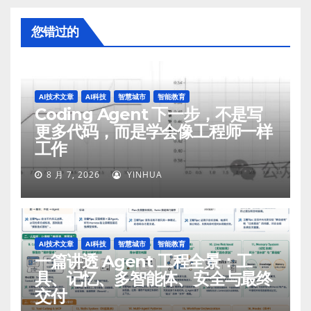
您错过的
AI技术文章
AI科技
智慧城市
智能教育
Coding Agent 下一步，不是写
更多代码，而是学会像工程师一样
工作
8 月 7, 2026
YINHUA
AI技术文章
AI科技
智慧城市
智能教育
一篇讲透 Agent 工程全景：工
具、记忆、多智能体、安全与最终
交付