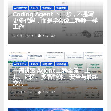
AI技术文章
AI科技
智慧城市
智能教育
Coding Agent 下一步，不是写
更多代码，而是学会像工程师一样
工作
8 月 7, 2026
YINHUA
AI技术文章
AI科技
智慧城市
智能教育
一篇讲透 Agent 工程全景：工
具、记忆、多智能体、安全与最终
交付
8 月 7, 2026
YINHUA