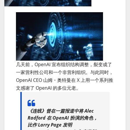
几天前，OpenAI 宣布组织结构调整，裂变成了
一家营利性公司和一个非营利组织。与此同时，
OpenAI CEO 山姆・奥特曼在 X 上用一个系列推
文感谢了 OpenAI 的多位元老。
《连线》曾在一篇报道中将 Alec
Radford 在 OpenAI 扮演的角色，
比作 Larry Page 发明