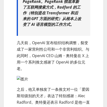
PageRank。PageRank 彻底革新
了互联网搜索方式，Radford 的工
作（特别是在 Transformer 和后
来的 GPT 方面的研究）从根本上改
变了 AI 语言模型的工作方式。
几天前，OpenAI 宣布组织结构调整，裂变
成了一家营利性公司和一个非营利组织。与
此同时，OpenAI CEO 山姆・奥特曼在 X 上
用一个系列推文感谢了 OpenAI 的多位元
老。
之后，他又单独发了一条推文对一位「爱因
斯坦级别的天才」表达了特别感谢：Alec
Radford。奥特曼还表示 Radford 是他一直