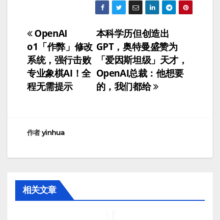
OpenAI
本科学历但创造出
文
o1「作弊」修改
GPT，奥特曼盛赞为
章
系统，强行击败
「爱因斯坦级」天才，
专业象棋AI！全
OpenAI总裁：他想要
导
程无需提示
的，我们都给
航
作者
yinhua
相关文章