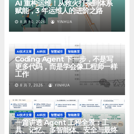
AI 重构运维！从救火打杂到体系
赋能，3 年运维人的进阶之路
8 月 10, 2026
YINHUA
AI技术文章
AI科技
智慧城市
智能教育
Coding Agent 下一步，不是写
更多代码，而是学会像工程师一样
工作
8 月 7, 2026
YINHUA
AI技术文章
AI科技
智慧城市
智能教育
一篇讲透 Agent 工程全景：工
具、记忆、多智能体、安全与最终