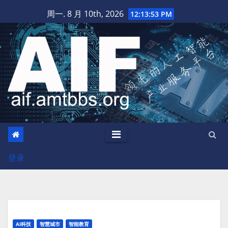
跳
周一. 8 月 10th, 2026
12:13:54 PM
至
内
容
登录
AI科技
智慧城市
智能教育