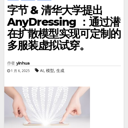
字节 & 清华大学提出
AnyDressing ：通过潜
在扩散模型实现可定制的
多服装虚拟试穿。
作者
yinhua
,
,
AI
模型
生成
1 月 6, 2025