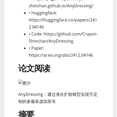
shinchan.github.io/AnyDressing/
• Huggingface:
https://huggingface.co/papers/241
2.04146
• Code: https://github.com/Crayon-
Shinchan/AnyDressing
• Paper:
https://arxiv.org/abs/2412.04146
论文阅读
AnyDressing：通过潜在扩散模型实现可定
制的多服装虚拟穿衣
摘要