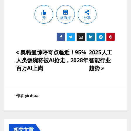
赞
微海报
分享
奥特曼惊呼奇点临近！95%
2025人工
文
人类饭碗将被AI抢走，2028年
智能行业
章
百万AI上岗
趋势
导
航
作者
yinhua
相关文章