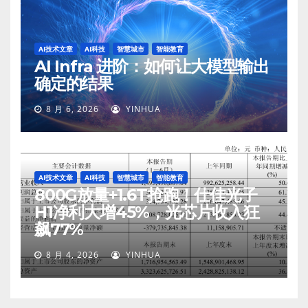
AI技术文章
AI科技
智慧城市
智能教育
AI Infra 进阶：如何让大模型输出
确定的结果
8 月 6, 2026
YINHUA
AI技术文章
AI科技
智慧城市
智能教育
800G放量+1.6T抢跑！仕佳光子
H1净利大增45%，光芯片收入狂
飙77%
8 月 4, 2026
YINHUA