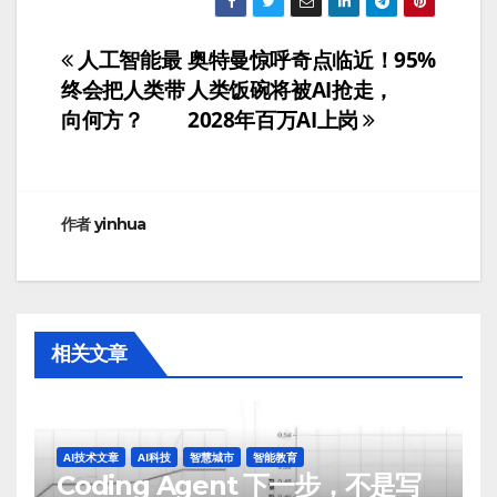
人工智能最
奥特曼惊呼奇点临近！95%
文
终会把人类带
人类饭碗将被AI抢走，
章
向何方？
2028年百万AI上岗
导
航
作者
yinhua
相关文章
AI技术文章
AI科技
智慧城市
智能教育
Coding Agent 下一步，不是写