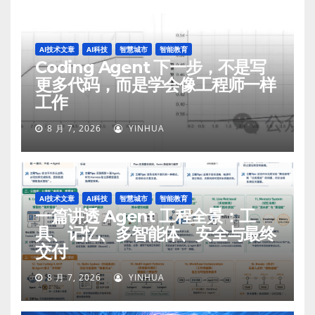
AI技术文章
AI科技
智慧城市
智能教育
Coding Agent 下一步，不是写
更多代码，而是学会像工程师一样
工作
8 月 7, 2026
YINHUA
AI技术文章
AI科技
智慧城市
智能教育
一篇讲透 Agent 工程全景：工
具、记忆、多智能体、安全与最终
交付
8 月 7, 2026
YINHUA