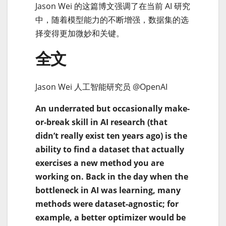
Jason Wei 的这篇博文强调了在当前 AI 研究
中，随着模型能力的不断增强，数据集的选
择变得更加微妙和关键。
全文
Jason Wei 人工智能研究员 @OpenAI
An underrated but occasionally make-
or-break skill in AI research (that
didn’t really exist ten years ago) is the
ability to find a dataset that actually
exercises a new method you are
working on. Back in the day when the
bottleneck in AI was learning, many
methods were dataset-agnostic; for
example, a better optimizer would be