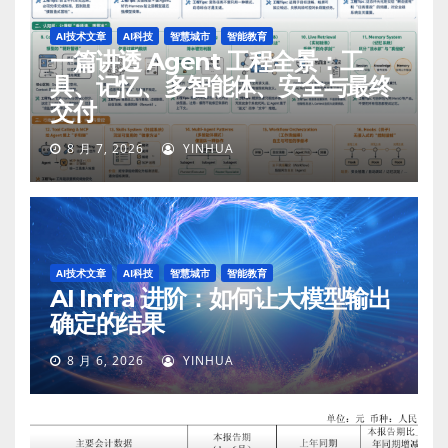
AI技术文章
AI科技
智慧城市
智能教育
一篇讲透 Agent 工程全景：工
具、记忆、多智能体、安全与最终
交付
8 月 7, 2026
YINHUA
AI技术文章
AI科技
智慧城市
智能教育
AI Infra 进阶：如何让大模型输出
确定的结果
8 月 6, 2026
YINHUA