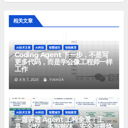
相关文章
AI技术文章
AI科技
智慧城市
智能教育
Coding Agent 下一步，不是写
更多代码，而是学会像工程师一样
工作
8 月 7, 2026
YINHUA
AI技术文章
AI科技
智慧城市
智能教育
一篇讲透 Agent 工程全景：工
具、记忆、多智能体、安全与最终