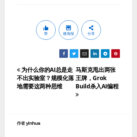
赞
微海报
分享
为什么你的AI总是走
马斯克甩出两张
文
不出实验室？规模化落
王牌，Grok
章
地需要这两种思维
Build杀入AI编程
导
航
作者
yinhua