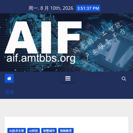
跳
周一. 8 月 10th, 2026
3:51:38 PM
至
内
容
登录
AI技术文章
AI科技
智慧城市
智能教育