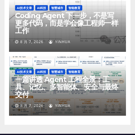
AI技术文章
AI科技
智慧城市
智能教育
Coding Agent 下一步，不是写
更多代码，而是学会像工程师一样
工作
8 月 7, 2026
YINHUA
AI技术文章
AI科技
智慧城市
智能教育
一篇讲透 Agent 工程全景：工
具、记忆、多智能体、安全与最终
交付
8 月 7, 2026
YINHUA