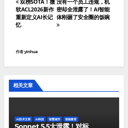
双榜SOTA！微
没有一个员工违规，机
文
软ACL2026新作
密却全泄露了！AI智能
章
重新定义AI长记
体刚砸了安全圈的饭碗
忆
导
航
作者
yinhua
相关文章
AI技术文章
AI科技
智慧城市
智能教育
Sonnet 5.5大泄露！对标