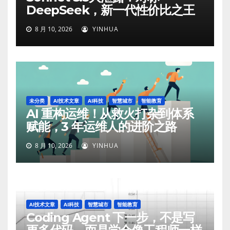
DeepSeek，新一代性价比之王
8 月 10, 2026
YINHUA
未分类
AI技术文章
AI科技
智慧城市
智能教育
AI 重构运维！从救火打杂到体系
赋能，3 年运维人的进阶之路
8 月 10, 2026
YINHUA
AI技术文章
AI科技
智慧城市
智能教育
Coding Agent 下一步，不是写