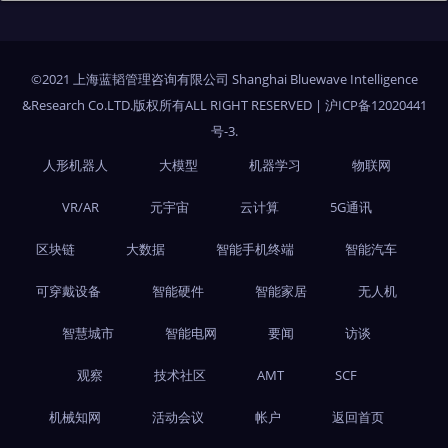
©2021 上海蓝韬管理咨询有限公司 Shanghai Bluewave Intelligence
&Research Co.LTD.版权所有ALL RIGHT RESERVED
|
沪ICP备12020441
号-3
.
人形机器人
大模型
机器学习
物联网
VR/AR
元宇宙
云计算
5G通讯
区块链
大数据
智能手机终端
智能汽车
可穿戴设备
智能硬件
智能家居
无人机
智慧城市
智能电网
要闻
访谈
观察
技术社区
AMT
SCF
机械知网
活动会议
帐户
返回首页