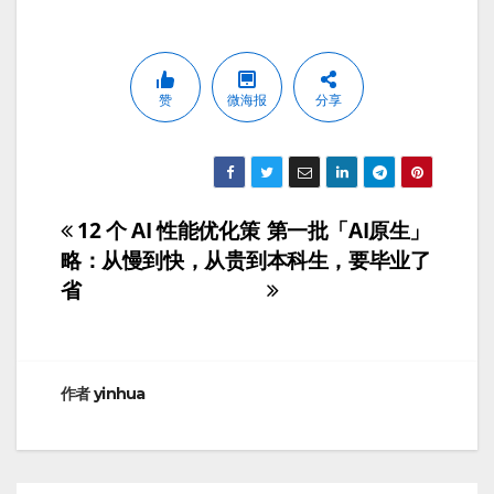
赞
微海报
分享
12 个 AI 性能优化策
第一批「AI原生」
文
略：从慢到快，从贵到
本科生，要毕业了
章
省
导
航
作者
yinhua