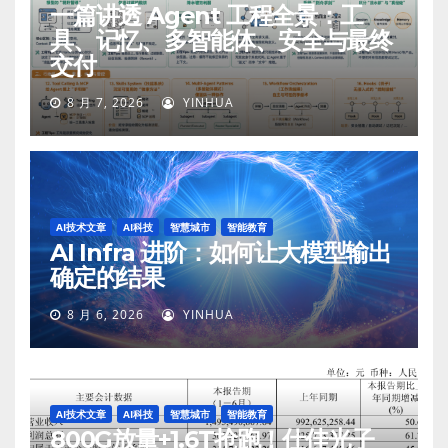
一篇讲透 Agent 工程全景：工
具、记忆、多智能体、安全与最终
交付
8 月 7, 2026
YINHUA
AI技术文章
AI科技
智慧城市
智能教育
AI Infra 进阶：如何让大模型输出
确定的结果
8 月 6, 2026
YINHUA
AI技术文章
AI科技
智慧城市
智能教育
800G放量+1.6T抢跑！仕佳光子